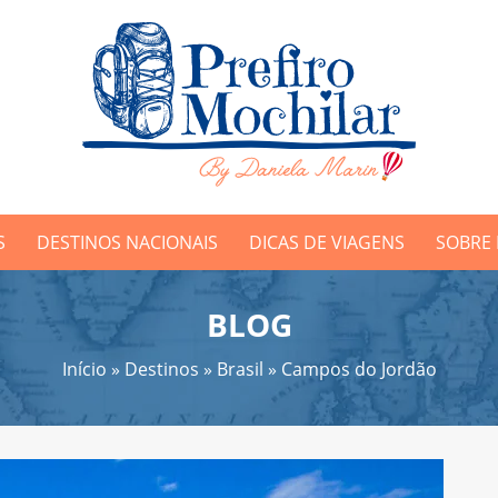
S
DESTINOS NACIONAIS
DICAS DE VIAGENS
SOBRE
BLOG
Início
»
Destinos
»
Brasil
»
Campos do Jordão