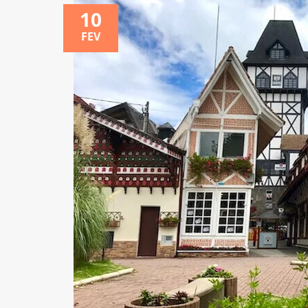
10
FEV